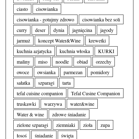
ciasto
cisowianka
cisowianka - gotujmy zdrowo
cisowianka bez soli
curry
deser
dynia
jagnięcina
jagody
jarmuż
koncept Water&Wine
krewetki
kuchnia azjatycka
kuchnia włoska
KURKI
maliny
miso
noodle
obiad
orzechy
owoce
owsianka
parmezan
pomidory
sałatka
szparagi
tarta
tefal cuisine companion
Tefal Cusine Companion
truskawki
warzywa
water&wine
Water & wine
zdrowe śniadanie
zielone szparagi
ziemniaki
zioła
zupa
łosoś
śniadanie
święta