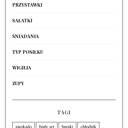
PRZYSTAWKI
SAŁATKI
ŚNIADANIA
TYP POSIŁKU
WIGILIA
ZUPY
TAGI
awokado
biały ser
buraki
chłodnik