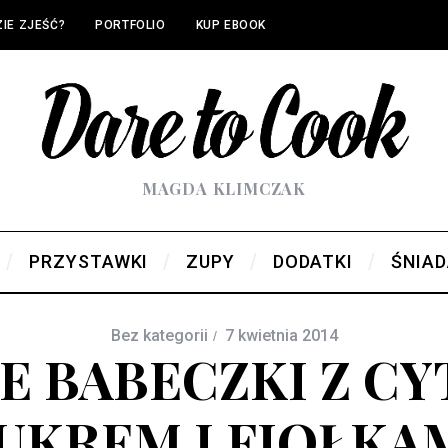
IE ZJEŚĆ?
PORTFOLIO
KUP EBOOK
MAGDA KLIMCZAK
PRZYSTAWKI
ZUPY
DODATKI
ŚNIAD
Bez kategorii
7 kwietnia 2014
E BABECZKI Z C
UKREM I FIOŁKA