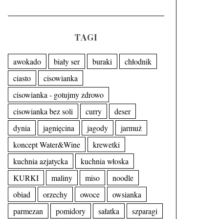
TAGI
awokado
biały ser
buraki
chłodnik
ciasto
cisowianka
cisowianka - gotujmy zdrowo
cisowianka bez soli
curry
deser
dynia
jagnięcina
jagody
jarmuż
koncept Water&Wine
krewetki
kuchnia azjatycka
kuchnia włoska
KURKI
maliny
miso
noodle
obiad
orzechy
owoce
owsianka
parmezan
pomidory
sałatka
szparagi