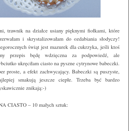
i, trawnik na działce usiany pięknymi fiołkami, które
zerwałam i skrystalizowałam do ozdabiania słodyczy!
orocznych świąt jest mazurek dla cukrzyka, jeśli ktoś
ny przepis będę wdzięczna za podpowiedź, ale
bciutko ukręciłam ciasto na pyszne cytrynowe babeczki.
per proste, a efekt zachwycający. Babeczki są puszyste,
ajlepiej smakują jeszcze ciepłe. Trzeba być bardzo
skawicznie znikają:-)
A CIASTO – 10 małych sztuk: