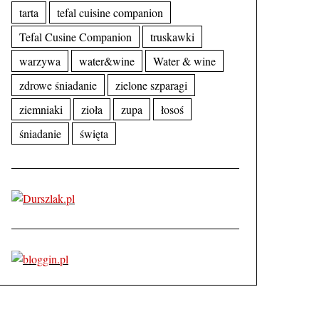
tarta
tefal cuisine companion
Tefal Cusine Companion
truskawki
warzywa
water&wine
Water & wine
zdrowe śniadanie
zielone szparagi
ziemniaki
zioła
zupa
łosoś
śniadanie
święta