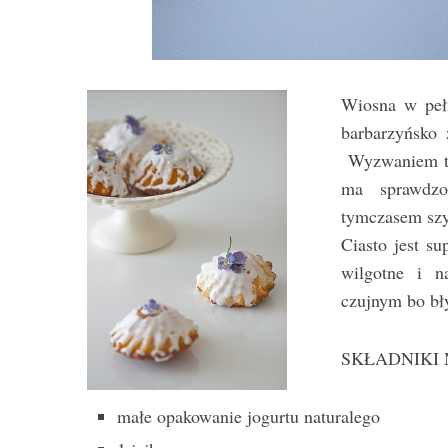
Wiosna w pełn
barbarzyńsko 
Wyzwaniem teg
ma sprawdzo
tymczasem szy
Ciasto jest su
wilgotne i n
czujnym bo bły
SKŁADNIKI N
małe opakowanie jogurtu naturalego