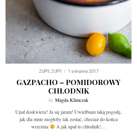
ZUPY
,
ZUPY
1 sierpnia 2017
GAZPACHO – POMIDOROWY
CHŁODNIK
by
Magda Klimczak
Upał doskwiera? Ja się jaram! Uwielbiam taką pogodę,
jak dla mnie mogłoby tak zostać, chociaż do końca
września
A jak upał to chłodnik!…