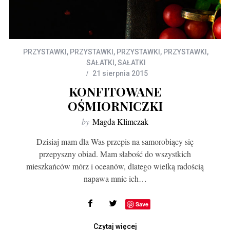
PRZYSTAWKI
,
PRZYSTAWKI
,
PRZYSTAWKI
,
PRZYSTAWKI
,
SAŁATKI
,
SAŁATKI
21 sierpnia 2015
KONFITOWANE
OŚMIORNICZKI
by
Magda Klimczak
Dzisiaj mam dla Was przepis na samorobiący się
przepyszny obiad. Mam słabość do wszystkich
mieszkańców mórz i oceanów, dlatego wielką radością
napawa mnie ich…
Save
Czytaj więcej