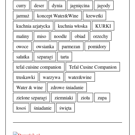
curry
deser
dynia
jagnięcina
jagody
jarmuż
koncept Water&Wine
krewetki
kuchnia azjatycka
kuchnia włoska
KURKI
maliny
miso
noodle
obiad
orzechy
owoce
owsianka
parmezan
pomidory
sałatka
szparagi
tarta
tefal cuisine companion
Tefal Cusine Companion
truskawki
warzywa
water&wine
Water & wine
zdrowe śniadanie
zielone szparagi
ziemniaki
zioła
zupa
łosoś
śniadanie
święta