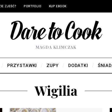
IE ZJEŚĆ?
PORTFOLIO
KUP EBOOK
MAGDA KLIMCZAK
PRZYSTAWKI
ZUPY
DODATKI
ŚNIAD
Wigilia