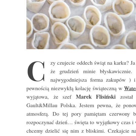
C
zy czujecie oddech świąt na karku? Ja
że grudzień minie błyskawicznie.
najwygodniejsza forma zakupów ) 
pewnością niezwykłą kolację świąteczną w
Wate
Marek Flisiński
wyjątowa, że szef
został 
Gault&Millau Polska. Jestem pewna, że ponow
atmosferą. Do tej pory pamiętam czerwony b
rozpoczynać dzień… święta to wyjątkowy czas i 
chcemy dzielić się nim z bliskimi. Czekajcie n