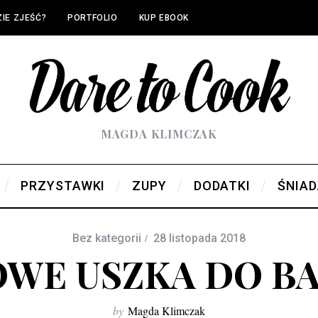
IE ZJEŚĆ?
PORTFOLIO
KUP EBOOK
MAGDA KLIMCZAK
PRZYSTAWKI
ZUPY
DODATKI
ŚNIAD
Bez kategorii
28 listopada 2018
WE USZKA DO B
by
Magda Klimczak