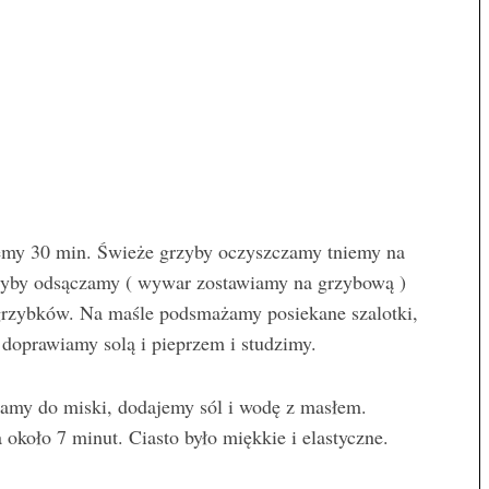
emy 30 min. Świeże grzyby oczyszczamy tniemy na
zyby odsączamy ( wywar zostawiamy na grzybową )
grzybków. Na maśle podsmażamy posiekane szalotki,
doprawiamy solą i pieprzem i studzimy.
my do miski, dodajemy sól i wodę z masłem.
około 7 minut. Ciasto było miękkie i elastyczne.