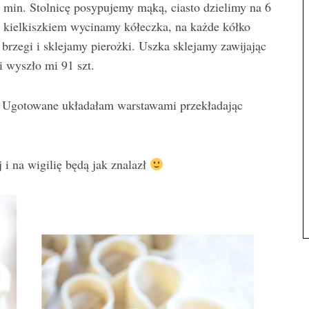
 min. Stolnicę posypujemy mąką, ciasto dzielimy na 6
m kielkiszkiem wycinamy kółeczka, na każde kółko
brzegi i sklejamy pierożki. Uszka sklejamy zawijając
ci wyszło mi 91 szt.
. Ugotowane układałam warstawami przekładając
j i na wigilię będą jak znalazł