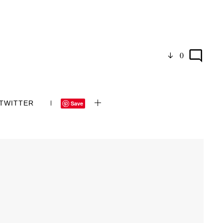
0
TWITTER
Save