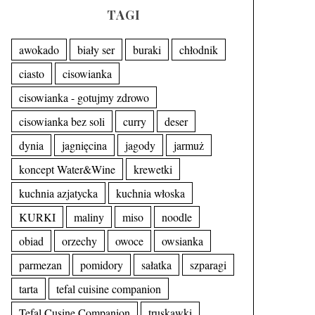
TAGI
awokado
biały ser
buraki
chłodnik
ciasto
cisowianka
cisowianka - gotujmy zdrowo
cisowianka bez soli
curry
deser
dynia
jagnięcina
jagody
jarmuż
koncept Water&Wine
krewetki
kuchnia azjatycka
kuchnia włoska
KURKI
maliny
miso
noodle
obiad
orzechy
owoce
owsianka
parmezan
pomidory
sałatka
szparagi
tarta
tefal cuisine companion
Tefal Cusine Companion
truskawki