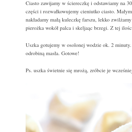
Ciasto zawijamy w ściereczkę i odstawiamy na 30
części i rozwałkowujemy cieniutko ciasto. Mały
nakładamy małą kuleczkę farszu, lekko zwilżamy 
pierożka wokół palca i skeljaąc brzegi. Z tej iloś
Uszka gotujemy w osolonej wodzie ok. 2 minuty
odrobiną masła. Gotowe!
Ps. uszka świetnie się mrożą, zróbcie je wcześnie