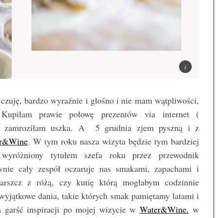
 czuję, bardzo wyraźnie i głośno i nie mam wątpliwości,
 Kupiłam prawie połowę prezentów via internet (
i zamroziłam uszka. A 5 grudnia zjem pyszną i z
r&Wine
. W tym roku nasza wizyta będzie tym bardziej
wyróżniony tytułem szefa roku przez przewodnik
nie cały zespół oczaruje nas smakami, zapachami i
arszcz z różą, czy kutię którą mogłabym codzinnie
wyjątkowe dania, takie których smak pamiętamy latami i
a garść inspiracji po mojej wizycie w
Water&Wine.
w