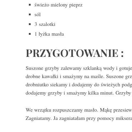
świeżo mielony pieprz
sól
3 szalotki
1 łyżka masła
PRZYGOTOWANIE :
Suszone grzyby zalewamy szklanką wody i gotuj
drobne kawałki i smażymy na maśle. Suszone gr
drobniutko siekamy i dodajemy do świeżych pod
dodajemy grzyby i smażymy kilka minut. Grzyby 
We wrzątku rozpuszczamy masło. Mąkę przesiewa
Zagniatamy. Ja zagniatałam przy pomocy miksera 