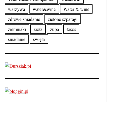
warzywa
water&wine
Water & wine
zdrowe śniadanie
zielone szparagi
ziemniaki
zioła
zupa
łosoś
śniadanie
święta