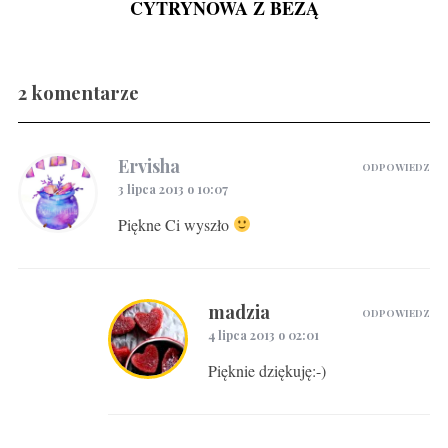
CYTRYNOWA Z BEZĄ
Gravlax w ginie
2 komentarze
Ervisha
ODPOWIEDZ
3 lipca 2013 o 10:07
Piękne Ci wyszło
madzia
ODPOWIEDZ
4 lipca 2013 o 02:01
Pięknie dziękuję:-)