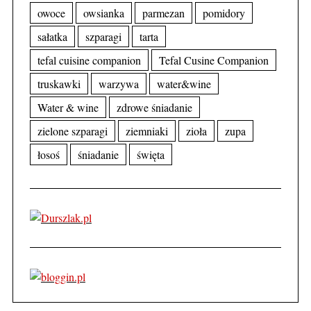
owoce
owsianka
parmezan
pomidory
sałatka
szparagi
tarta
tefal cuisine companion
Tefal Cusine Companion
truskawki
warzywa
water&wine
Water & wine
zdrowe śniadanie
zielone szparagi
ziemniaki
zioła
zupa
łosoś
śniadanie
święta