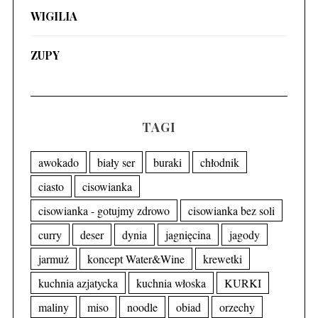
WIGILIA
ZUPY
TAGI
awokado
biały ser
buraki
chłodnik
ciasto
cisowianka
cisowianka - gotujmy zdrowo
cisowianka bez soli
curry
deser
dynia
jagnięcina
jagody
jarmuż
koncept Water&Wine
krewetki
kuchnia azjatycka
kuchnia włoska
KURKI
maliny
miso
noodle
obiad
orzechy