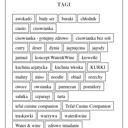
TAGI
awokado
biały ser
buraki
chłodnik
ciasto
cisowianka
cisowianka - gotujmy zdrowo
cisowianka bez soli
curry
deser
dynia
jagnięcina
jagody
jarmuż
koncept Water&Wine
krewetki
kuchnia azjatycka
kuchnia włoska
KURKI
maliny
miso
noodle
obiad
orzechy
owoce
owsianka
parmezan
pomidory
sałatka
szparagi
tarta
tefal cuisine companion
Tefal Cusine Companion
truskawki
warzywa
water&wine
Water & wine
zdrowe śniadanie