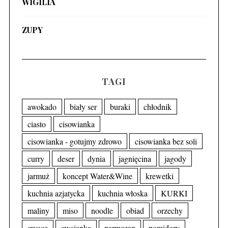
WIGILIA
ZUPY
TAGI
awokado
biały ser
buraki
chłodnik
ciasto
cisowianka
cisowianka - gotujmy zdrowo
cisowianka bez soli
curry
deser
dynia
jagnięcina
jagody
jarmuż
koncept Water&Wine
krewetki
kuchnia azjatycka
kuchnia włoska
KURKI
maliny
miso
noodle
obiad
orzechy
owoce
owsianka
parmezan
pomidory