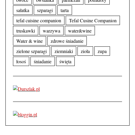
sałatka
szparagi
tarta
tefal cuisine companion
Tefal Cusine Companion
truskawki
warzywa
water&wine
Water & wine
zdrowe śniadanie
zielone szparagi
ziemniaki
zioła
zupa
łosoś
śniadanie
święta