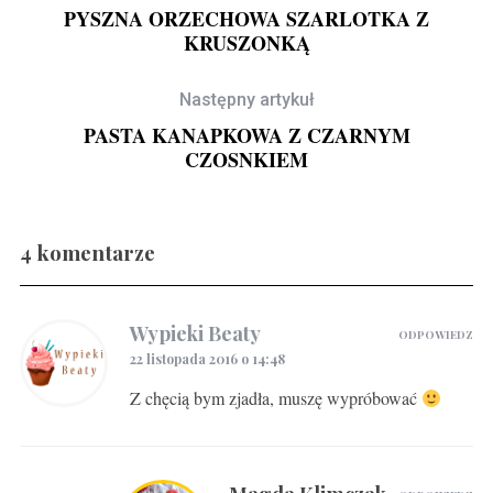
PYSZNA ORZECHOWA SZARLOTKA Z
KRUSZONKĄ
Następny artykuł
PASTA KANAPKOWA Z CZARNYM
CZOSNKIEM
4 komentarze
Gravlax w ginie
Wypieki Beaty
ODPOWIEDZ
22 listopada 2016 o 14:48
Z chęcią bym zjadła, muszę wypróbować