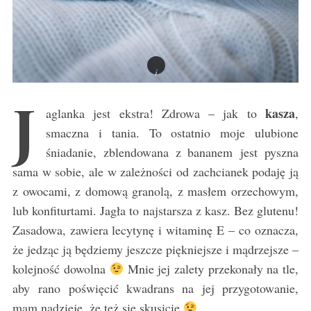
J
kasza
aglanka jest ekstra! Zdrowa – jak to
,
smaczna i tania. To ostatnio moje ulubione
śniadanie, zblendowana z bananem jest pyszna
sama w sobie, ale w zależności od zachcianek podaję ją
z owocami, z domową granolą, z masłem orzechowym,
lub konfiturtami. Jagła to najstarsza z kasz. Bez glutenu!
Zasadowa, zawiera lecytynę i witaminę E – co oznacza,
że jedząc ją będziemy jeszcze piękniejsze i mądrzejsze –
kolejność dowolna
Mnie jej zalety przekonały na tle,
aby rano poświęcić kwadrans na jej przygotowanie,
mam nadzieję, że też się skusicie