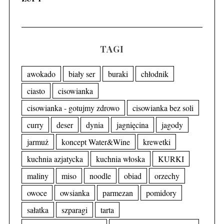
TAGI
awokado
biały ser
buraki
chłodnik
ciasto
cisowianka
cisowianka - gotujmy zdrowo
cisowianka bez soli
curry
deser
dynia
jagnięcina
jagody
jarmuż
koncept Water&Wine
krewetki
kuchnia azjatycka
kuchnia włoska
KURKI
maliny
miso
noodle
obiad
orzechy
owoce
owsianka
parmezan
pomidory
sałatka
szparagi
tarta