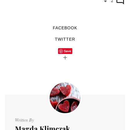
2
FACEBOOK
TWITTER
Save
Written By
Magda Klimczak