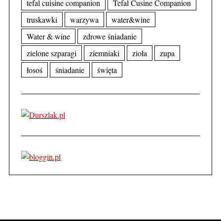
tefal cuisine companion
Tefal Cusine Companion
truskawki
warzywa
water&wine
Water & wine
zdrowe śniadanie
zielone szparagi
ziemniaki
zioła
zupa
łosoś
śniadanie
święta