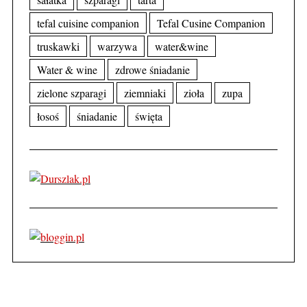
tefal cuisine companion
Tefal Cusine Companion
truskawki
warzywa
water&wine
Water & wine
zdrowe śniadanie
zielone szparagi
ziemniaki
zioła
zupa
łosoś
śniadanie
święta