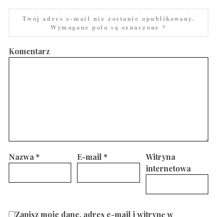
Twój adres e-mail nie zostanie opublikowany.
Wymagane pola są oznaczone
*
Komentarz
Nazwa
*
E-mail
*
Witryna
internetowa
Zapisz moje dane, adres e-mail i witrynę w