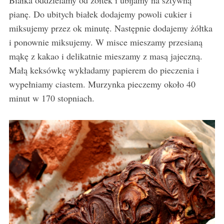
Białka oddzielamy od żółtek i ubijamy na sztywną
pianę. Do ubitych białek dodajemy powoli cukier i
miksujemy przez ok minutę. Następnie dodajemy żółtka
i ponownie miksujemy. W misce mieszamy przesianą
mąkę z kakao i delikatnie mieszamy z masą jajeczną.
Małą keksówkę wykładamy papierem do pieczenia i
wypełniamy ciastem. Murzynka pieczemy około 40
minut w 170 stopniach.