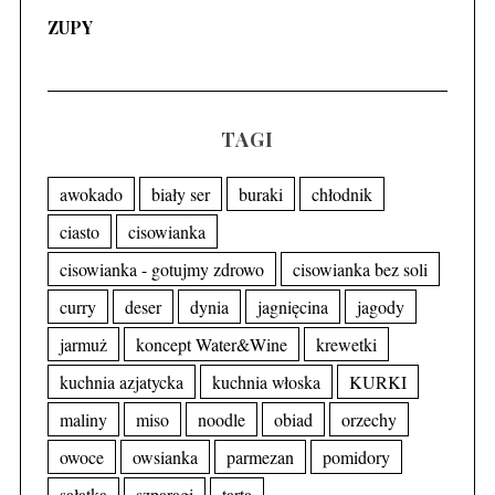
ZUPY
TAGI
awokado
biały ser
buraki
chłodnik
ciasto
cisowianka
cisowianka - gotujmy zdrowo
cisowianka bez soli
curry
deser
dynia
jagnięcina
jagody
jarmuż
koncept Water&Wine
krewetki
kuchnia azjatycka
kuchnia włoska
KURKI
maliny
miso
noodle
obiad
orzechy
owoce
owsianka
parmezan
pomidory
sałatka
szparagi
tarta