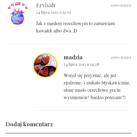
Ervisah
ODPOWIEDZ
24 lipca 2013 o 12:03
Jak z masłem orzechowym to zamawiam
kawałek albo dwa ;D
madzia
ODPOWIEDZ
24 lipca 2013 o 14:38
Wstyd się przyznać, ale już
zjedzone:-) znikało błyskawicznie,
słone masło orzechowe gra tu
wyśmienicie! bardzo polecam!!!
Dodaj komentarz