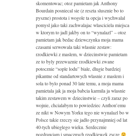
skomentowac; otoz pamietam jak Anthony
Bourdain posniecal sie (z reszta slusznie bo to
pyszne) prostota i wogole ta opcja i wychwalal
pomysl jako taki zachwalajac wlasciciela miejsca
w ktorym to jadl jakby on to “wynalazl” – otoz
pamietam jak bedac dziewczynka moja mama
czasami serwowala taki wlasnie zestaw:
rzodkiewki z maslem, w dziecinstwie pamietam
ze to byly przewaznie rzodkiewki zwane
potocznie “sople lodu” biale, dlugie bardziej
pikantne od standartowych wlasnie z maslem i
sola to bylo ponad 30 late temu, a moja mama
pamietala jak ja moja babcia karmila ja wlasnie
takim zestawem w dziecinstwie – czyli zaraz po
wojnie, chcialabym to powiedziec Anthon’emu
ze nikt w Nowym Yorku tego nie wynalazl bo w
Polsce takie rzeczy sie jadlo przynajmniej od lat
40-tych ubieglego wieku. Serdecznie
pozdrawiam i smacznych rzodkiewek zycze