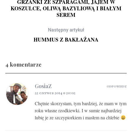
GRZANKI ZE SZPARAGAMI, JAJEM W
KOSZULCE, OLIWĄ BAZYLIOWĄ I BIAŁYM
SEREM
Następny artykuł
HUMMUS Z BAKŁAŻANA
4 komentarze
Gravlax w ginie
GosiaZ
ODPOWIEDZ
22 czerwca 2014 o 20:02
Chętnie skorzystam, tym bardziej, że mam w tym
roku własne rzodkiewki. I w sumie najbardziej
lubię je ze szczypiorkiem i masłem na chlebie