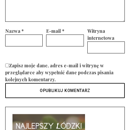
Nazwa
*
E-mail
*
Witryna
internetowa
Zapisz moje dane, adres e-mail i witrynę w
przeglądarce aby wypełnić dane podczas pisania
kolejnych komentarzy.