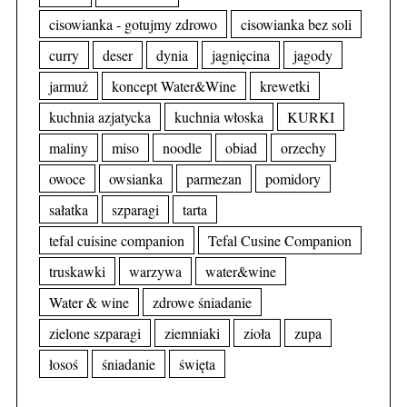
cisowianka - gotujmy zdrowo
cisowianka bez soli
curry
deser
dynia
jagnięcina
jagody
jarmuż
koncept Water&Wine
krewetki
kuchnia azjatycka
kuchnia włoska
KURKI
maliny
miso
noodle
obiad
orzechy
owoce
owsianka
parmezan
pomidory
sałatka
szparagi
tarta
tefal cuisine companion
Tefal Cusine Companion
truskawki
warzywa
water&wine
Water & wine
zdrowe śniadanie
zielone szparagi
ziemniaki
zioła
zupa
łosoś
śniadanie
święta