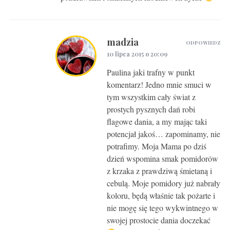
madzia
ODPOWIEDZ
10 lipca 2015 o 20:09
Paulina jaki trafny w punkt
komentarz! Jedno mnie smuci w
tym wszystkim cały świat z
prostych pysznych dań robi
flagowe dania, a my mając taki
potencjał jakoś… zapominamy, nie
potrafimy. Moja Mama po dziś
dzień wspomina smak pomidorów
z krzaka z prawdziwą śmietaną i
cebulą. Moje pomidory już nabrały
koloru, będą właśnie tak pożarte i
nie mogę się tego wykwintnego w
swojej prostocie dania doczekać