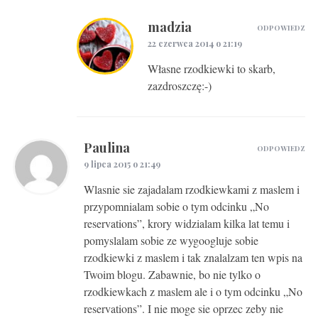
madzia
ODPOWIEDZ
22 czerwca 2014 o 21:19
Własne rzodkiewki to skarb,
zazdroszczę:-)
Paulina
ODPOWIEDZ
9 lipca 2015 o 21:49
Wlasnie sie zajadalam rzodkiewkami z maslem i
przypomnialam sobie o tym odcinku „No
reservations”, krory widzialam kilka lat temu i
pomyslalam sobie ze wygoogluje sobie
rzodkiewki z maslem i tak znalalzam ten wpis na
Twoim blogu. Zabawnie, bo nie tylko o
rzodkiewkach z maslem ale i o tym odcinku „No
reservations”. I nie moge sie oprzec zeby nie