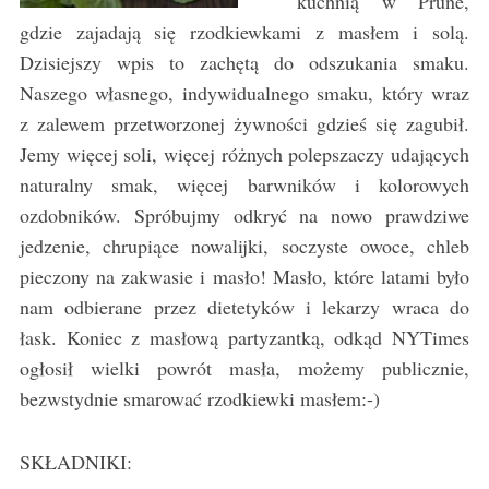
kuchnią w Prune,
gdzie zajadają się rzodkiewkami z masłem i solą.
Dzisiejszy wpis to zachętą do odszukania smaku.
Naszego własnego, indywidualnego smaku, który wraz
z zalewem przetworzonej żywności gdzieś się zagubił.
Jemy więcej soli, więcej różnych polepszaczy udających
naturalny smak, więcej barwników i kolorowych
ozdobników. Spróbujmy odkryć na nowo prawdziwe
jedzenie, chrupiące nowalijki, soczyste owoce, chleb
pieczony na zakwasie i masło! Masło, które latami było
nam odbierane przez dietetyków i lekarzy wraca do
łask. Koniec z masłową partyzantką, odkąd NYTimes
ogłosił wielki powrót masła, możemy publicznie,
bezwstydnie smarować rzodkiewki masłem:-)
SKŁADNIKI: