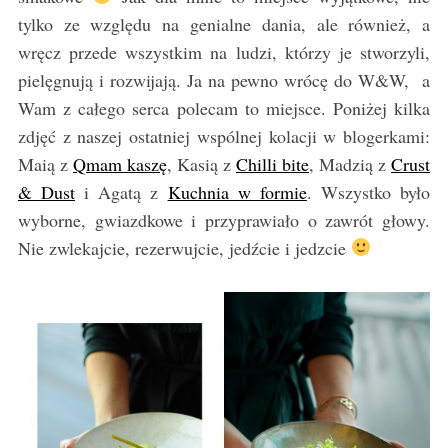
tylko ze względu na genialne dania, ale również, a
wręcz przede wszystkim na ludzi, którzy je stworzyli,
pielęgnują i rozwijają. Ja na pewno wrócę do W&W, a
Wam z całego serca polecam to miejsce. Poniżej kilka
zdjęć z naszej ostatniej wspólnej kolacji w blogerkami:
Maią z
Qmam kaszę
, Kasią z
Chilli bite
, Madzią z
Crust
& Dust
i Agatą z
Kuchnia w formie
. Wszystko było
wyborne, gwiazdkowe i przyprawiało o zawrót głowy.
Nie zwlekajcie, rezerwujcie, jedźcie i jedzcie