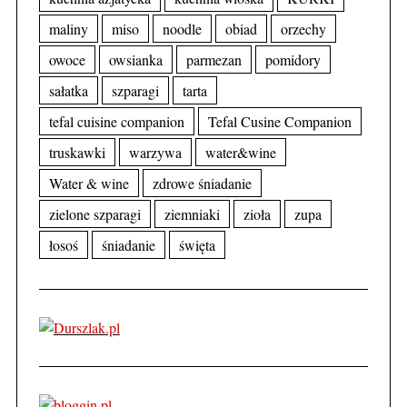
maliny
miso
noodle
obiad
orzechy
owoce
owsianka
parmezan
pomidory
sałatka
szparagi
tarta
tefal cuisine companion
Tefal Cusine Companion
truskawki
warzywa
water&wine
Water & wine
zdrowe śniadanie
zielone szparagi
ziemniaki
zioła
zupa
łosoś
śniadanie
święta