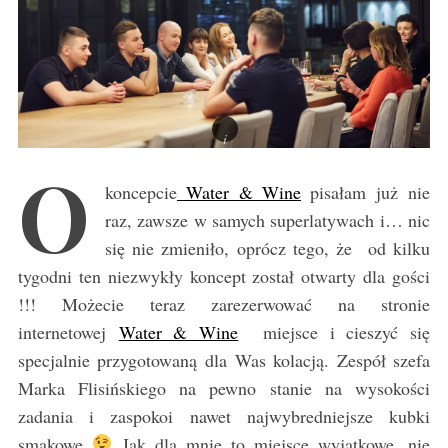
O
koncepcie
Water & Wine
pisałam już nie
raz, zawsze w samych superlatywach i… nic
się nie zmieniło, oprócz tego, że od kilku
tygodni ten niezwykły koncept został otwarty dla gości
!!! Możecie teraz zarezerwować na stronie
internetowej
Water & Wine
miejsce i cieszyć się
specjalnie przygotowaną dla Was kolacją. Zespół szefa
Marka Flisińskiego na pewno stanie na wysokości
zadania i zaspokoi nawet najwybredniejsze kubki
smakowe
Jak dla mnie to miejsce wyjątkowe, nie