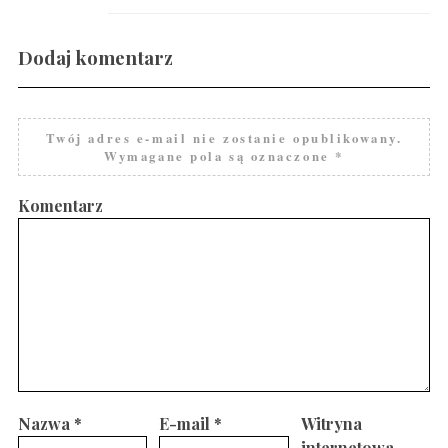
Dodaj komentarz
Twój adres e-mail nie zostanie opublikowany.
Wymagane pola są oznaczone
*
Komentarz
Nazwa
*
E-mail
*
Witryna
internetowa