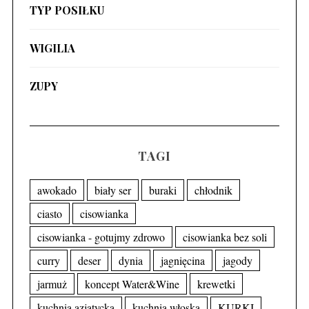
TYP POSIŁKU
WIGILIA
ZUPY
TAGI
awokado
biały ser
buraki
chłodnik
ciasto
cisowianka
cisowianka - gotujmy zdrowo
cisowianka bez soli
curry
deser
dynia
jagnięcina
jagody
jarmuż
koncept Water&Wine
krewetki
kuchnia azjatycka
kuchnia włoska
KURKI