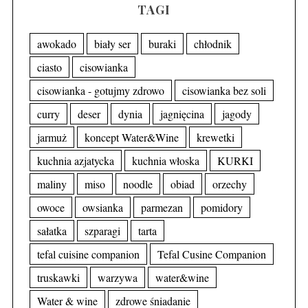
TAGI
awokado
biały ser
buraki
chłodnik
ciasto
cisowianka
cisowianka - gotujmy zdrowo
cisowianka bez soli
curry
deser
dynia
jagnięcina
jagody
jarmuż
koncept Water&Wine
krewetki
kuchnia azjatycka
kuchnia włoska
KURKI
maliny
miso
noodle
obiad
orzechy
owoce
owsianka
parmezan
pomidory
sałatka
szparagi
tarta
tefal cuisine companion
Tefal Cusine Companion
truskawki
warzywa
water&wine
Water & wine
zdrowe śniadanie