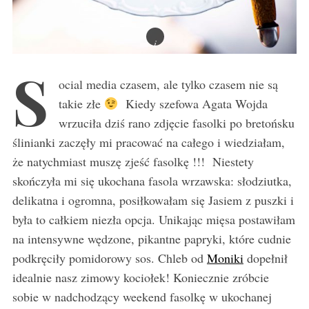
S
ocial media czasem, ale tylko czasem nie są
takie złe
Kiedy szefowa Agata Wojda
wrzuciła dziś rano zdjęcie fasolki po bretońsku
ślinianki zaczęły mi pracować na całego i wiedziałam,
że natychmiast muszę zjeść fasolkę !!! Niestety
skończyła mi się ukochana fasola wrzawska: słodziutka,
delikatna i ogromna, posiłkowałam się Jasiem z puszki i
była to całkiem niezła opcja. Unikając mięsa postawiłam
na intensywne wędzone, pikantne papryki, które cudnie
podkręciły pomidorowy sos. Chleb od
Moniki
dopełnił
idealnie nasz zimowy kociołek! Koniecznie zróbcie
sobie w nadchodzący weekend fasolkę w ukochanej