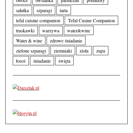
owoce
owsianka
parmezan
pomidory
sałatka
szparagi
tarta
tefal cuisine companion
Tefal Cusine Companion
truskawki
warzywa
water&wine
Water & wine
zdrowe śniadanie
zielone szparagi
ziemniaki
zioła
zupa
łosoś
śniadanie
święta