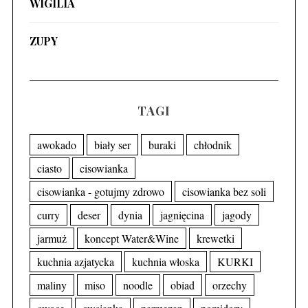
WIGILIA
ZUPY
TAGI
awokado
biały ser
buraki
chłodnik
ciasto
cisowianka
cisowianka - gotujmy zdrowo
cisowianka bez soli
curry
deser
dynia
jagnięcina
jagody
jarmuż
koncept Water&Wine
krewetki
kuchnia azjatycka
kuchnia włoska
KURKI
maliny
miso
noodle
obiad
orzechy