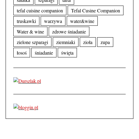
tefal cuisine companion
Tefal Cusine Companion
truskawki
warzywa
water&wine
Water & wine
zdrowe śniadanie
zielone szparagi
ziemniaki
zioła
zupa
łosoś
śniadanie
święta