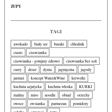
ZUPY
TAGI
awokado
biały ser
buraki
chłodnik
ciasto
cisowianka
cisowianka - gotujmy zdrowo
cisowianka bez soli
curry
deser
dynia
jagnięcina
jagody
jarmuż
koncept Water&Wine
krewetki
kuchnia azjatycka
kuchnia włoska
KURKI
maliny
miso
noodle
obiad
orzechy
owoce
owsianka
parmezan
pomidory
sałatka
szparagi
tarta