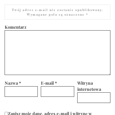
Twój adres e-mail nie zostanie opublikowany.
Wymagane pola są oznaczone
*
Komentarz
Nazwa
*
E-mail
*
Witryna
internetowa
Zapisz moje dane, adres e-mail i witrynę w