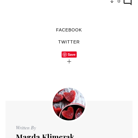
0
FACEBOOK
TWITTER
Save
Written By
Magda Klimczak