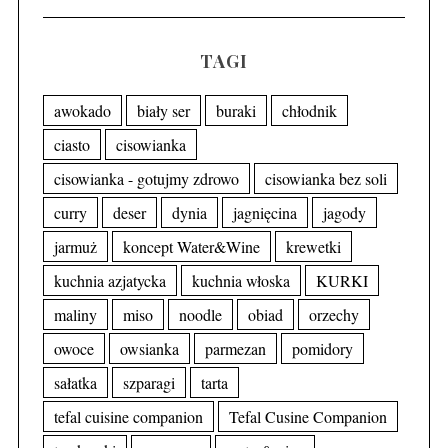
TAGI
awokado
biały ser
buraki
chłodnik
ciasto
cisowianka
cisowianka - gotujmy zdrowo
cisowianka bez soli
curry
deser
dynia
jagnięcina
jagody
jarmuż
koncept Water&Wine
krewetki
kuchnia azjatycka
kuchnia włoska
KURKI
maliny
miso
noodle
obiad
orzechy
owoce
owsianka
parmezan
pomidory
sałatka
szparagi
tarta
tefal cuisine companion
Tefal Cusine Companion