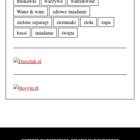
truskawki
warzywa
water&wine
Water & wine
zdrowe śniadanie
zielone szparagi
ziemniaki
zioła
zupa
łosoś
śniadanie
święta