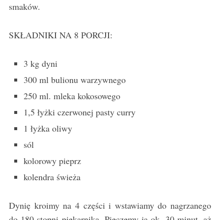
smaków.
SKŁADNIKI NA 8 PORCJI:
3 kg dyni
300 ml bulionu warzywnego
250 ml. mleka kokosowego
1,5 łyżki czerwonej pasty curry
1 łyżka oliwy
sól
kolorowy pieprz
kolendra świeża
Dynię kroimy na 4 części i wstawiamy do nagrzanego
do 180 stopni piekarnika. Pieczemy ją ok. 30 minut, aż