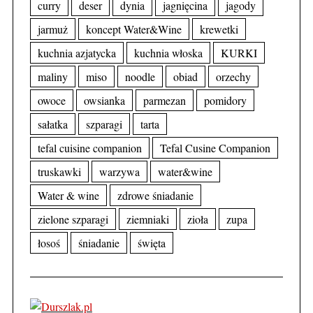
curry
deser
dynia
jagnięcina
jagody
jarmuż
koncept Water&Wine
krewetki
kuchnia azjatycka
kuchnia włoska
KURKI
maliny
miso
noodle
obiad
orzechy
owoce
owsianka
parmezan
pomidory
sałatka
szparagi
tarta
tefal cuisine companion
Tefal Cusine Companion
truskawki
warzywa
water&wine
Water & wine
zdrowe śniadanie
zielone szparagi
ziemniaki
zioła
zupa
łosoś
śniadanie
święta