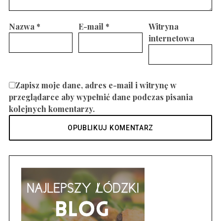
Nazwa
*
E-mail
*
Witryna
internetowa
Zapisz moje dane, adres e-mail i witrynę w
przeglądarce aby wypełnić dane podczas pisania
kolejnych komentarzy.