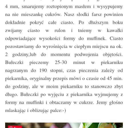
4 mm, smarujemy roztopionym masłem i wysypujemy
na nie mieszankę cukrów. Nasz słodki farsz powinien
dokładnie pokryć całe ciasto. Po dłuższym boku
zwijamy ciasto w rulon i tniemy w kawałki
odpowiadające wysokości formy do muffinek. Ciasto
pozostawiamy do wyrośnięcia w ciepłym miejscu na ok.
2 godziny,lub do momentu podwojenia objętości.
Bułeczki pieczemy 25-30 minut w piekarniku
nagrzanym do 190 stopni, czas pieczenia zależy od
piekarnika, oryginalny przepis mówi o czasie od 45 min.
do godziny, ale w moim piekarniku to stanowczo zbyt
długo. Bułeczki po wyjęciu z piekarnika wyjmujemy z
formy na muffinki i obtaczamy w cukrze. Jemy głośno
mlaskając i oblizując palce:-)