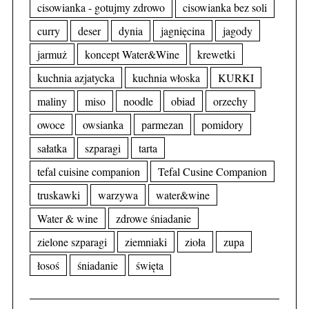
cisowianka - gotujmy zdrowo
cisowianka bez soli
curry
deser
dynia
jagnięcina
jagody
jarmuż
koncept Water&Wine
krewetki
kuchnia azjatycka
kuchnia włoska
KURKI
maliny
miso
noodle
obiad
orzechy
owoce
owsianka
parmezan
pomidory
sałatka
szparagi
tarta
tefal cuisine companion
Tefal Cusine Companion
truskawki
warzywa
water&wine
Water & wine
zdrowe śniadanie
zielone szparagi
ziemniaki
zioła
zupa
łosoś
śniadanie
święta