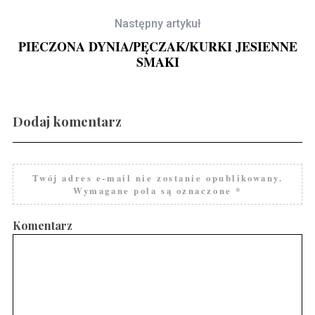
Następny artykuł
PIECZONA DYNIA/PĘCZAK/KURKI JESIENNE
SMAKI
Dodaj komentarz
Gravlax w ginie
Twój adres e-mail nie zostanie opublikowany.
Wymagane pola są oznaczone
*
Komentarz