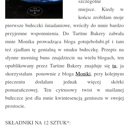
szczególne
miejsce. Kiedy w
końcu zrobiłam moje
pierwsze bułeczki śniadaniowe, wróciły do mnie bardzo
przyjemne wspomnienia. Do Tartine Bakery zabrała
mnie Monika prowadząca bloga gotujebolubi.pl i tam
też zjadłam tę genialną w smaku bułeczkę. Przepis na
słynne morning buns znajdziecie na wielu blogach, ten
opublikowany przez Tartine Bakery znajduje się
tu
, ja
skorzystałam ponownie z bloga
Moniki
, przy kolejnym
pieczeniu dodałam jednak więcej skórki
pomarańczowej. Ten cytrusowy twist w maślanej
bułeczce jest dla mnie kwintesencją geniuszu w swojej
prostocie.
SKŁADNIKI NA 12 SZTUK*: