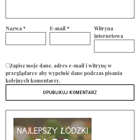
Nazwa
*
E-mail
*
Witryna
internetowa
Zapisz moje dane, adres e-mail i witrynę w
przeglądarce aby wypełnić dane podczas pisania
kolejnych komentarzy.