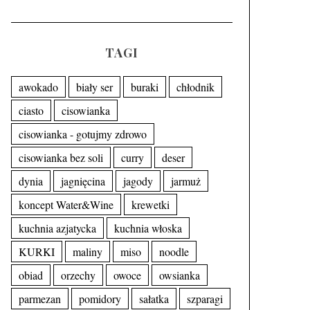
TAGI
awokado
biały ser
buraki
chłodnik
ciasto
cisowianka
cisowianka - gotujmy zdrowo
cisowianka bez soli
curry
deser
dynia
jagnięcina
jagody
jarmuż
koncept Water&Wine
krewetki
kuchnia azjatycka
kuchnia włoska
KURKI
maliny
miso
noodle
obiad
orzechy
owoce
owsianka
parmezan
pomidory
sałatka
szparagi