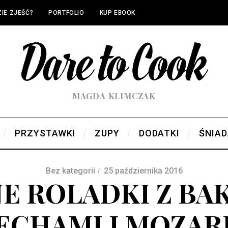
IE ZJEŚĆ?
PORTFOLIO
KUP EBOOK
MAGDA KLIMCZAK
PRZYSTAWKI
ZUPY
DODATKI
ŚNIAD
Bez kategorii
25 października 2016
E ROLADKI Z BA
ECHAMI I MOZAR