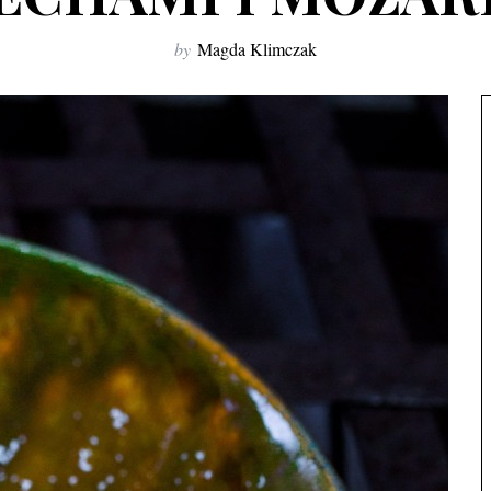
by
Magda Klimczak