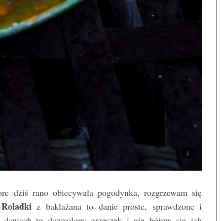
tore dziś rano obiecywała pogodynka, rozgrzewam się
Roladki
.
z bakłażana to danie proste, sprawdzone i
h daniach to dozwolony grzeszek i nie bójmy się ich