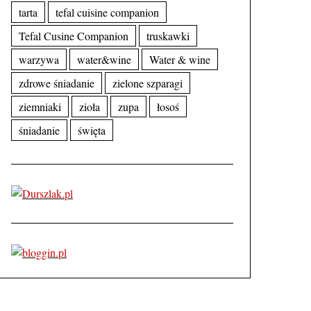
tarta
tefal cuisine companion
Tefal Cusine Companion
truskawki
warzywa
water&wine
Water & wine
zdrowe śniadanie
zielone szparagi
ziemniaki
zioła
zupa
łosoś
śniadanie
święta