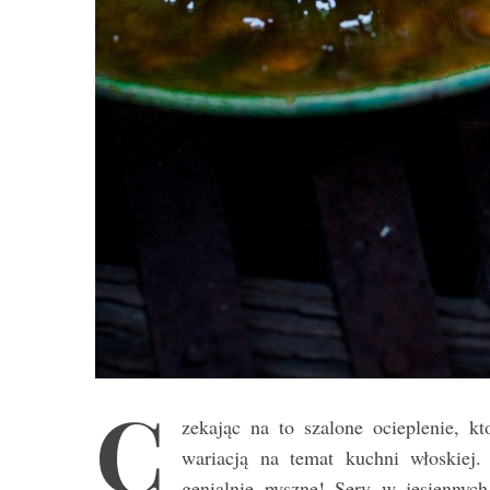
C
zekając na to szalone ocieplenie, k
wariacją na temat kuchni włoskiej
genialnie pyszne! Sery w jesiennyc