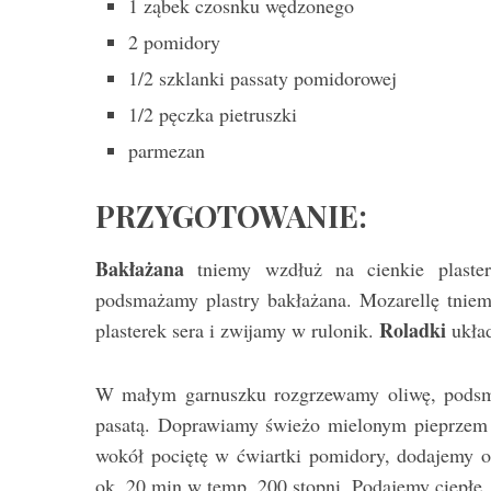
1 ząbek czosnku wędzonego
2 pomidory
1/2 szklanki passaty pomidorowej
1/2 pęczka pietruszki
parmezan
PRZYGOTOWANIE:
Bakłażana
tniemy wzdłuż na cienkie plasterk
podsmażamy plastry bakłażana. Mozarellę tniem
Roladki
plasterek sera i zwijamy w rulonik.
układ
W małym garnuszku rozgrzewamy oliwę, podsma
pasatą. Doprawiamy świeżo mielonym pieprzem 
wokół pociętę w ćwiartki pomidory, dodajemy o
ok. 20 min w temp. 200 stopni. Podajemy ciepłe.