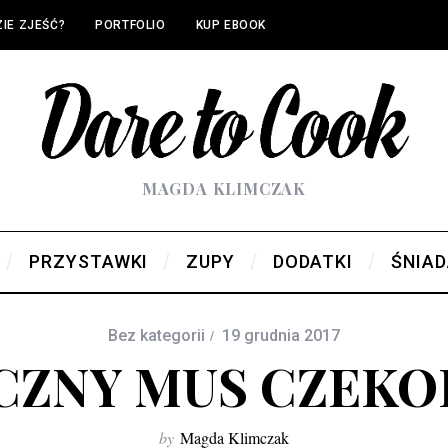
IE ZJEŚĆ?
PORTFOLIO
KUP EBOOK
MAGDA KLIMCZAK
PRZYSTAWKI
ZUPY
DODATKI
ŚNIAD
Bez kategorii
19 grudnia 2017
CZNY MUS CZEK
by
Magda Klimczak