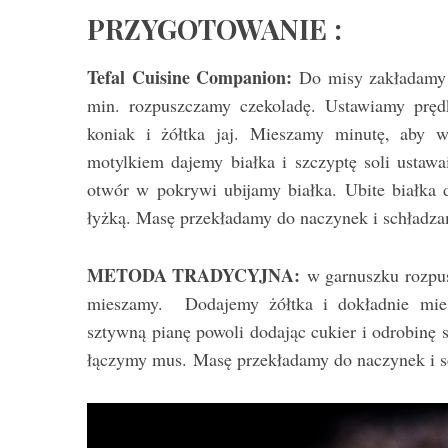
PRZYGOTOWANIE :
Tefal Cuisine Companion:
Do misy zakładamy 
min. rozpuszczamy czekoladę. Ustawiamy pręd
koniak i żółtka jaj. Mieszamy minutę, aby ws
motylkiem dajemy białka i szczyptę soli ustaw
otwór w pokrywi ubijamy białka. Ubite białka 
łyżką. Masę przekładamy do naczynek i schładz
METODA TRADYCYJNA:
w garnuszku rozpus
mieszamy. Dodajemy żółtka i dokładnie mies
sztywną pianę powoli dodając cukier i odrobinę 
łączymy mus. Masę przekładamy do naczynek i s