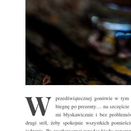
W
przedświątecznej gonitwie w tym r
biegnę po prezenty… na szczęście
mi błyskawicznie i bez problemó
drugi stół, żeby spokojnie wszystkich pomieśc
jedzenia. Po zeszłorocznej wpadce kiedy zapom