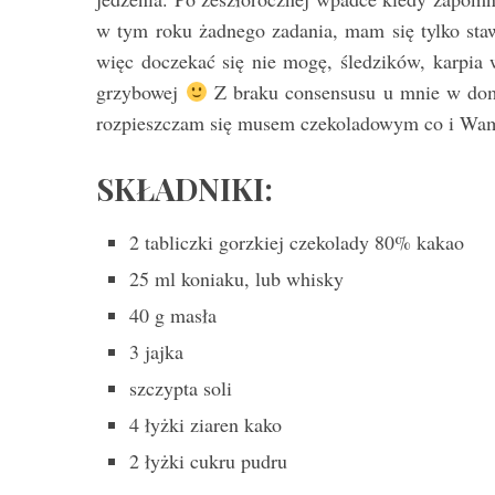
w tym roku żadnego zadania, mam się tylko st
więc doczekać się nie mogę, śledzików, karpia 
grzybowej
Z braku consensusu u mnie w dom
rozpieszczam się musem czekoladowym co i Wam
SKŁADNIKI:
2 tabliczki gorzkiej czekolady 80% kakao
25 ml koniaku, lub whisky
40 g masła
3 jajka
szczypta soli
4 łyżki ziaren kako
2 łyżki cukru pudru