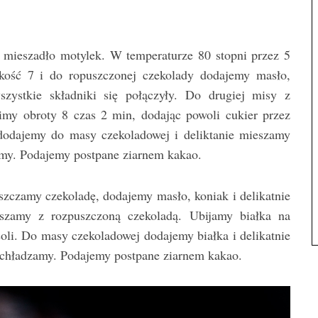
mieszadło motylek. W temperaturze 80 stopni przez 5
kość 7 i do ropuszczonej czekolady dodajemy masło,
zystkie składniki się połączyły. Do drugiej misy z
aimy obroty 8 czas 2 min, dodając powoli cukier przez
dodajemy do masy czekoladowej i deliktanie mieszamy
amy. Podajemy postpane ziarnem kakao.
zczamy czekoladę, dodajemy masło, koniak i delikatnie
zamy z rozpuszczoną czekoladą. Ubijamy białka na
soli. Do masy czekoladowej dodajemy białka i delikatnie
chładzamy. Podajemy postpane ziarnem kakao.