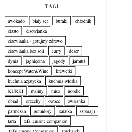
TAGI
awokado
biały ser
buraki
chłodnik
ciasto
cisowianka
cisowianka - gotujmy zdrowo
cisowianka bez soli
curry
deser
dynia
jagnięcina
jagody
jarmuż
koncept Water&Wine
krewetki
kuchnia azjatycka
kuchnia włoska
KURKI
maliny
miso
noodle
obiad
orzechy
owoce
owsianka
parmezan
pomidory
sałatka
szparagi
tarta
tefal cuisine companion
Tefal Cusine Companion
truskawki