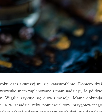
oku czas skurczył mi się katastrofalnie. Dopiero dziś
 wszystko mam zaplanowane i mam nadzieję, że pójdzie
w. Wigilia szykuje się duża i wesoła. Mama dokupiła
ić, a w zasadzie żeby pomieścić tony przygotowanego
niałam zabrać z domu przygotowanych dań, nie dostałam