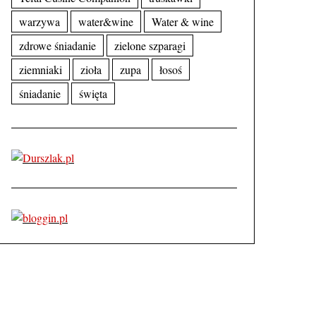
warzywa
water&wine
Water & wine
zdrowe śniadanie
zielone szparagi
ziemniaki
zioła
zupa
łosoś
śniadanie
święta