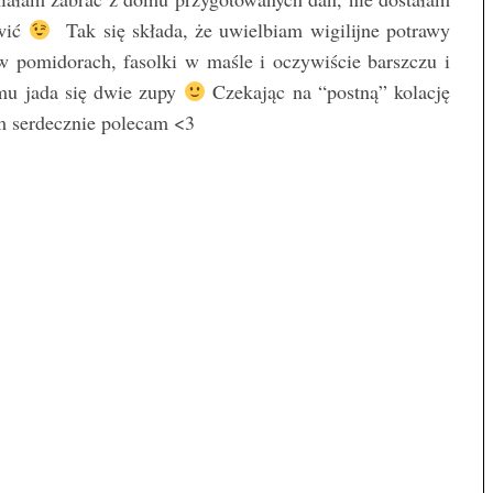
awić
Tak się składa, że uwielbiam wigilijne potrawy
w pomidorach, fasolki w maśle i oczywiście barszczu i
u jada się dwie zupy
Czekając na “postną” kolację
 serdecznie polecam <3