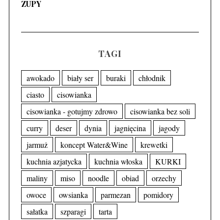
ZUPY
TAGI
awokado
biały ser
buraki
chłodnik
ciasto
cisowianka
cisowianka - gotujmy zdrowo
cisowianka bez soli
curry
deser
dynia
jagnięcina
jagody
jarmuż
koncept Water&Wine
krewetki
kuchnia azjatycka
kuchnia włoska
KURKI
maliny
miso
noodle
obiad
orzechy
owoce
owsianka
parmezan
pomidory
sałatka
szparagi
tarta