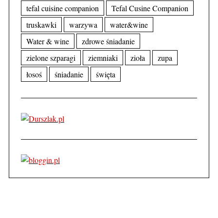
tefal cuisine companion
Tefal Cusine Companion
truskawki
warzywa
water&wine
Water & wine
zdrowe śniadanie
zielone szparagi
ziemniaki
zioła
zupa
łosoś
śniadanie
święta