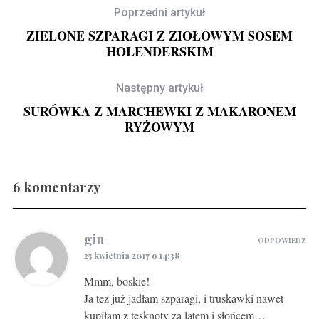
Poprzedni artykuł
ZIELONE SZPARAGI Z ZIOŁOWYM SOSEM
HOLENDERSKIM
Następny artykuł
SURÓWKA Z MARCHEWKI Z MAKARONEM
RYŻOWYM
Ś
6 komentarzy
Gravlax w ginie
gin
ODPOWIEDZ
25 kwietnia 2017 o 14:38
Mmm, boskie!
Ja tez już jadłam szparagi, i truskawki nawet
kupiłam z tęsknoty za latem i słońcem…