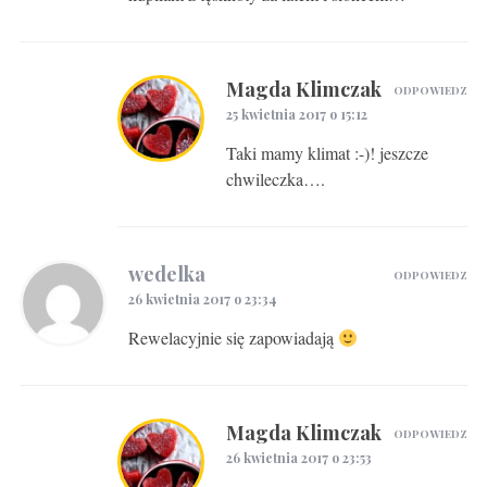
Magda Klimczak
ODPOWIEDZ
25 kwietnia 2017 o 15:12
Taki mamy klimat :-)! jeszcze
chwileczka….
wedelka
ODPOWIEDZ
26 kwietnia 2017 o 23:34
Rewelacyjnie się zapowiadają
Magda Klimczak
ODPOWIEDZ
26 kwietnia 2017 o 23:53