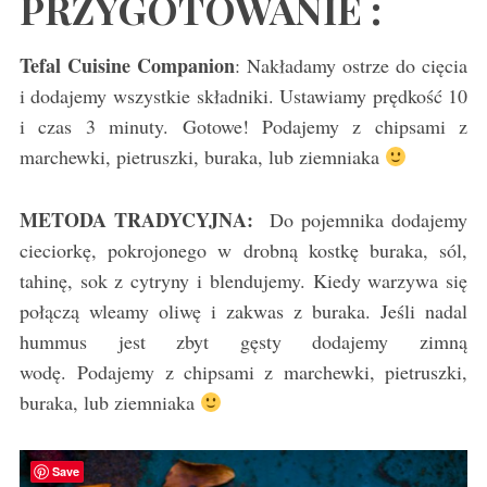
PRZYGOTOWANIE :
Tefal Cuisine Companion
: Nakładamy ostrze do cięcia
i dodajemy wszystkie składniki. Ustawiamy prędkość 10
i czas 3 minuty. Gotowe! Podajemy z chipsami z
marchewki, pietruszki, buraka, lub ziemniaka
METODA TRADYCYJNA:
Do pojemnika dodajemy
cieciorkę, pokrojonego w drobną kostkę buraka, sól,
tahinę, sok z cytryny i blendujemy. Kiedy warzywa się
połączą wleamy oliwę i zakwas z buraka. Jeśli nadal
hummus jest zbyt gęsty dodajemy zimną
wodę. Podajemy z chipsami z marchewki, pietruszki,
buraka, lub ziemniaka
Save