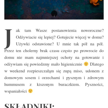
J
ak tam Wasze postanowienia noworoczne?
Odżywiacie się lepiej? Gotujecie więcej w domu?
Używki odstawione? U mnie tak pół na pół.
Przez ten cholerny brak czasu często po prowrocie do
domu nie mam najmniejszej ochoty na gotowanie i
odżywiam się powiedzmy mało higienicznie
Dlatego
w weekend rozpieszczałąm się zupą miso, udonem z
domowym sosem i orzechami i pysznym i zdrowym
hummusem z kiszonym buraczkiem. Pyszności,
wspaniałości
SKŁADNIKI: