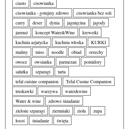
ciasto
cisowianka
cisowianka - gotujmy zdrowo
cisowianka bez soli
curry
deser
dynia
jagnięcina
jagody
jarmuż
koncept Water&Wine
krewetki
kuchnia azjatycka
kuchnia włoska
KURKI
maliny
miso
noodle
obiad
orzechy
owoce
owsianka
parmezan
pomidory
sałatka
szparagi
tarta
tefal cuisine companion
Tefal Cusine Companion
truskawki
warzywa
water&wine
Water & wine
zdrowe śniadanie
zielone szparagi
ziemniaki
zioła
zupa
łosoś
śniadanie
święta