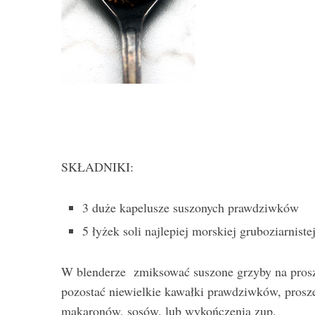
SKŁADNIKI:
3 duże kapelusze suszonych prawdziwków
5 łyżek soli najlepiej morskiej gruboziarniste
W blenderze zmiksować suszone grzyby na prosz
pozostać niewielkie kawałki prawdziwków, prosz
makaronów, sosów, lub wykończenia zup.