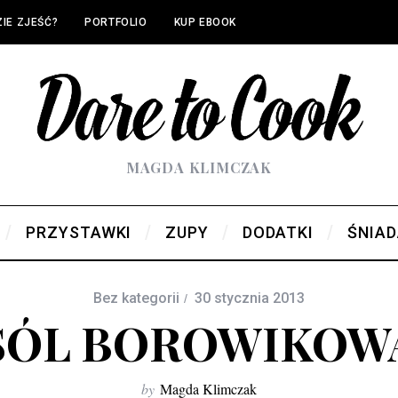
IE ZJEŚĆ?
PORTFOLIO
KUP EBOOK
MAGDA KLIMCZAK
PRZYSTAWKI
ZUPY
DODATKI
ŚNIAD
Bez kategorii
30 stycznia 2013
SÓL BOROWIKOW
by
Magda Klimczak