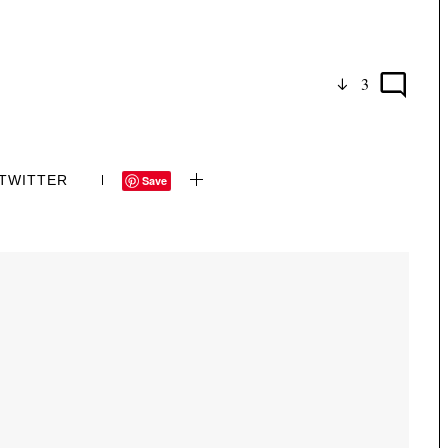
3
TWITTER
Save