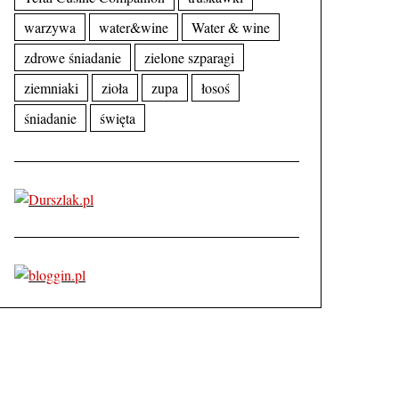
warzywa
water&wine
Water & wine
zdrowe śniadanie
zielone szparagi
ziemniaki
zioła
zupa
łosoś
śniadanie
święta