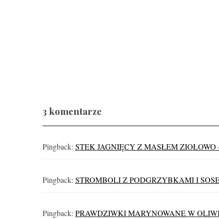
B
3 komentarze
Gravlax w ginie
Najlepszy
z 
Pingback:
STEK JAGNIĘCY Z MASŁEM ZIOŁOWO –
Pingback:
STROMBOLI Z PODGRZYBKAMI I SOSEM 
Pingback:
PRAWDZIWKI MARYNOWANE W OLIWIE T