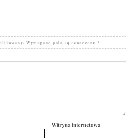
blikowany.
Wymagane pola są oznaczone
*
Witryna internetowa