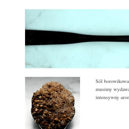
Sól borowikowa 
musimy wydawać
intensywny aro