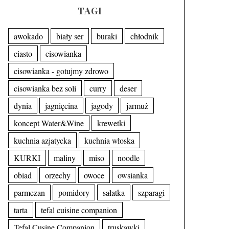
TAGI
awokado
biały ser
buraki
chłodnik
ciasto
cisowianka
cisowianka - gotujmy zdrowo
cisowianka bez soli
curry
deser
dynia
jagnięcina
jagody
jarmuż
koncept Water&Wine
krewetki
kuchnia azjatycka
kuchnia włoska
KURKI
maliny
miso
noodle
obiad
orzechy
owoce
owsianka
parmezan
pomidory
sałatka
szparagi
tarta
tefal cuisine companion
Tefal Cusine Companion
truskawki