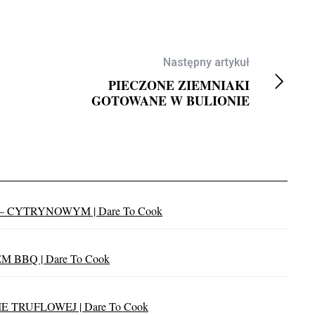
Następny artykuł
PIECZONE ZIEMNIAKI
GOTOWANE W BULIONIE
EZ MIĘSA
, domowy zakwas
Winnica Lidla
buraków!
 CYTRYNOWYM | Dare To Cook
BBQ | Dare To Cook
RUFLOWEJ | Dare To Cook