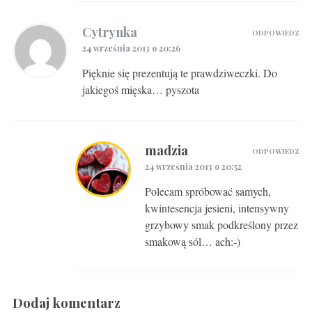
Cytrynka
ODPOWIEDZ
24 września 2013 o 20:26
Pięknie się prezentują te prawdziweczki. Do
jakiegoś mięska… pyszota
madzia
ODPOWIEDZ
24 września 2013 o 20:52
Polecam spróbować samych,
kwintesencja jesieni, intensywny
grzybowy smak podkreślony przez
smakową sól… ach:-)
Dodaj komentarz