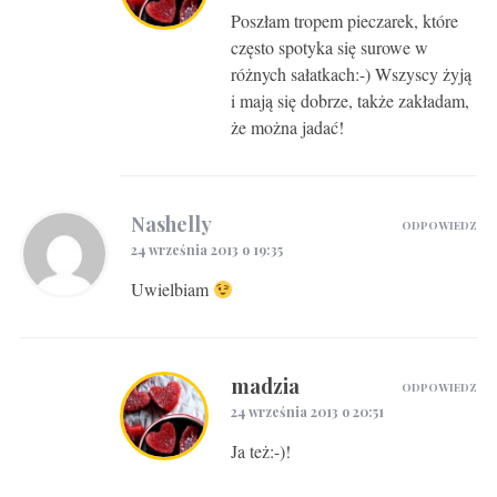
Poszłam tropem pieczarek, które
często spotyka się surowe w
różnych sałatkach:-) Wszyscy żyją
i mają się dobrze, także zakładam,
że można jadać!
Nashelly
ODPOWIEDZ
24 września 2013 o 19:35
Uwielbiam
madzia
ODPOWIEDZ
24 września 2013 o 20:51
Ja też:-)!