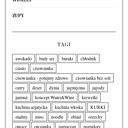
ZUPY
TAGI
awokado
biały ser
buraki
chłodnik
ciasto
cisowianka
cisowianka - gotujmy zdrowo
cisowianka bez soli
curry
deser
dynia
jagnięcina
jagody
jarmuż
koncept Water&Wine
krewetki
kuchnia azjatycka
kuchnia włoska
KURKI
maliny
miso
noodle
obiad
orzechy
owoce
owsianka
parmezan
pomidory