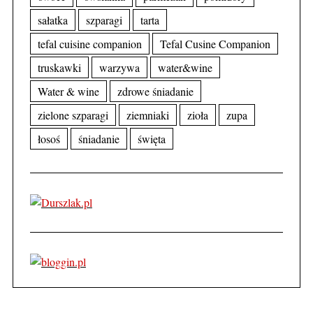
sałatka
szparagi
tarta
tefal cuisine companion
Tefal Cusine Companion
truskawki
warzywa
water&wine
Water & wine
zdrowe śniadanie
zielone szparagi
ziemniaki
zioła
zupa
łosoś
śniadanie
święta