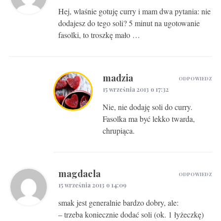
Hej, wlaśnie gotuję curry i mam dwa pytania: nie
dodajesz do tego soli? 5 minut na ugotowanie
fasolki, to troszkę mało …
madzia
ODPOWIEDZ
15 września 2013 o 17:32
Nie, nie dodaję soli do curry.
Fasolka ma być lekko twarda,
chrupiąca.
magdaela
ODPOWIEDZ
15 września 2013 o 14:09
smak jest generalnie bardzo dobry, ale:
– trzeba koniecznie dodać soli (ok. 1 łyżeczkę)