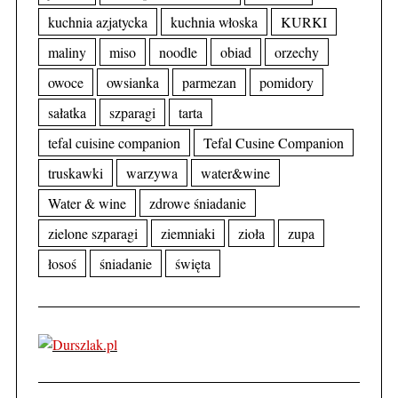
kuchnia azjatycka
kuchnia włoska
KURKI
maliny
miso
noodle
obiad
orzechy
owoce
owsianka
parmezan
pomidory
sałatka
szparagi
tarta
tefal cuisine companion
Tefal Cusine Companion
truskawki
warzywa
water&wine
Water & wine
zdrowe śniadanie
zielone szparagi
ziemniaki
zioła
zupa
łosoś
śniadanie
święta