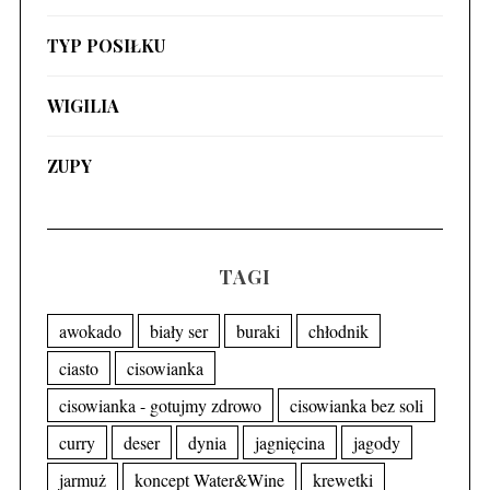
TYP POSIŁKU
WIGILIA
ZUPY
TAGI
awokado
biały ser
buraki
chłodnik
ciasto
cisowianka
cisowianka - gotujmy zdrowo
cisowianka bez soli
curry
deser
dynia
jagnięcina
jagody
jarmuż
koncept Water&Wine
krewetki