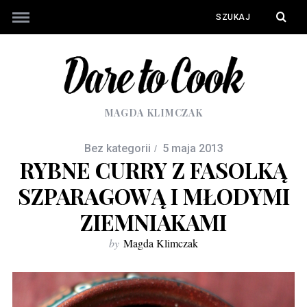
MAGDA KLIMCZAK
Bez kategorii
5 maja 2013
RYBNE CURRY Z FASOLKĄ
SZPARAGOWĄ I MŁODYMI
ZIEMNIAKAMI
by
Magda Klimczak