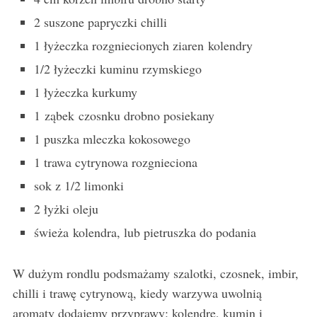
2 suszone papryczki chilli
1 łyżeczka rozgniecionych ziaren kolendry
1/2 łyżeczki kuminu rzymskiego
1 łyżeczka kurkumy
1 ząbek czosnku drobno posiekany
1 puszka mleczka kokosowego
1 trawa cytrynowa rozgnieciona
sok z 1/2 limonki
2 łyżki oleju
świeża kolendra, lub pietruszka do podania
W dużym rondlu podsmażamy szalotki, czosnek, imbir,
chilli i trawę cytrynową, kiedy warzywa uwolnią
aromaty dodajemy przyprawy: kolendrę, kumin i