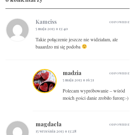
Gravlax w ginie
Kamciss
ODPOWIEDZ
5 maja 2013 o 13:40
Takie połączenie jeszcze nie widziałam, ale
baaardzo mi się podoba
madzia
ODPOWIEDZ
5 maja 2013 o 16:31
Polecam wypróbowanie – wśród
moich gości danie zrobiło furorę:-)
magdaela
ODPOWIEDZ
15 września 2013 o 13:28