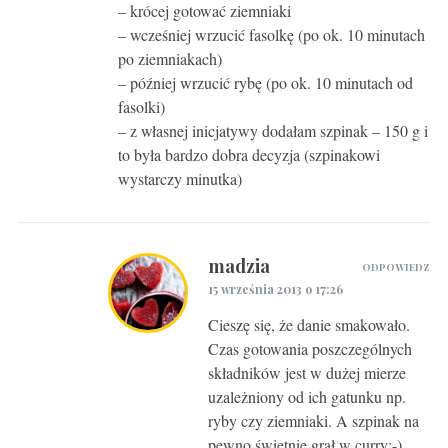
– krócej gotować ziemniaki
– wcześniej wrzucić fasolkę (po ok. 10 minutach
po ziemniakach)
– później wrzucić rybę (po ok. 10 minutach od
fasolki)
– z własnej inicjatywy dodałam szpinak – 150 g i
to była bardzo dobra decyzja (szpinakowi
wystarczy minutka)
madzia
ODPOWIEDZ
15 września 2013 o 17:26
Cieszę się, że danie smakowało.
Czas gotowania poszczególnych
składników jest w dużej mierze
uzależniony od ich gatunku np.
ryby czy ziemniaki. A szpinak na
pewno świetnie grał w curry:-)