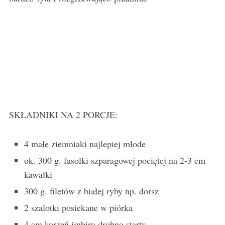
SKŁADNIKI NA 2 PORCJE:
4 małe ziemniaki najlepiej młode
ok. 300 g. fasolki szparagowej pociętej na 2-3 cm
kawałki
300 g. filetów z białej ryby np. dorsz
2 szalotki posiekane w piórka
4 cm korzeń imbiru drobno starty