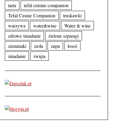
tarta
tefal cuisine companion
Tefal Cusine Companion
truskawki
warzywa
water&wine
Water & wine
zdrowe śniadanie
zielone szparagi
ziemniaki
zioła
zupa
łosoś
śniadanie
święta