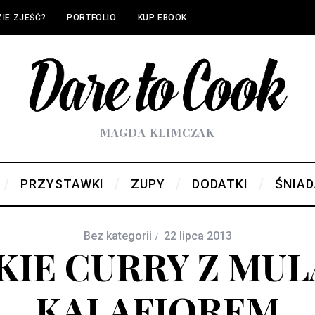
IE ZJEŚĆ?
PORTFOLIO
KUP EBOOK
MAGDA KLIMCZAK
PRZYSTAWKI
ZUPY
DODATKI
ŚNIAD
Bez kategorii
22 lipca 2013
KIE CURRY Z MUL
KALAFIOREM