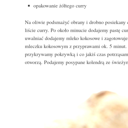
opakowanie żółtego curry
Na oliwie podsmażyć obrany i drobno posiekany c
liście curry. Po około minucie dodajemy pastę c
uwalniać dodajemy mleko kokosowe i zagotowujem
mleczku kokosowym z przyprawami ok. 5 minut. 
przykrywamy pokrywką i co jakiś czas potrząsa
otworzą. Podajemy posypane kolendrą ze śwież