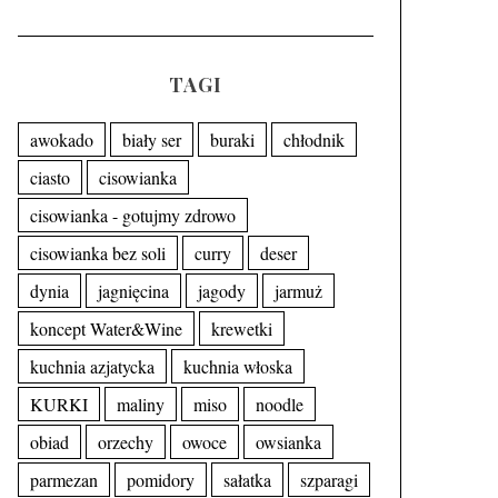
TAGI
awokado
biały ser
buraki
chłodnik
ciasto
cisowianka
cisowianka - gotujmy zdrowo
cisowianka bez soli
curry
deser
dynia
jagnięcina
jagody
jarmuż
koncept Water&Wine
krewetki
kuchnia azjatycka
kuchnia włoska
KURKI
maliny
miso
noodle
obiad
orzechy
owoce
owsianka
parmezan
pomidory
sałatka
szparagi