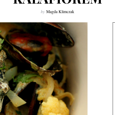
by
Magda Klimczak