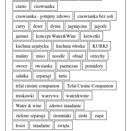
ciasto
cisowianka
cisowianka - gotujmy zdrowo
cisowianka bez soli
curry
deser
dynia
jagnięcina
jagody
jarmuż
koncept Water&Wine
krewetki
kuchnia azjatycka
kuchnia włoska
KURKI
maliny
miso
noodle
obiad
orzechy
owoce
owsianka
parmezan
pomidory
sałatka
szparagi
tarta
tefal cuisine companion
Tefal Cusine Companion
truskawki
warzywa
water&wine
Water & wine
zdrowe śniadanie
zielone szparagi
ziemniaki
zioła
zupa
łosoś
śniadanie
święta