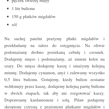
pęczek świeżej mięty
1 litr bulionu
150 g płatków migdałów
sól
Na suchej patelni prażymy płatki migdałów i
przekładamy na talerz do ostygnięcia. Na oliwie
podsmażamy drobno posiekaną cebulę i czosnek.
Dodajemy mięso i podsmażamy, aż zmieni kolor na
szary. Do mięsa dodajemy kaszę i smażymy kolejną
minutę. Dodajemy cynamon, anyż i zalewamy wszystko
0,5 litra bulionu. Gotujemy, kiedy bulion zostanie
wchłonięty przez kaszę, dodajemy kolejną partię bulionu
w dwóch etapach, tak aby nie rozgotować kaszy.
Doprawiamy kardamonem i solą. Pilaw podajemy
skropiony cytryną z prażonymi płatkami migdałów i