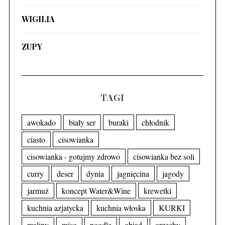
WIGILIA
ZUPY
TAGI
awokado
biały ser
buraki
chłodnik
ciasto
cisowianka
cisowianka - gotujmy zdrowo
cisowianka bez soli
curry
deser
dynia
jagnięcina
jagody
jarmuż
koncept Water&Wine
krewetki
kuchnia azjatycka
kuchnia włoska
KURKI
maliny
miso
noodle
obiad
orzechy