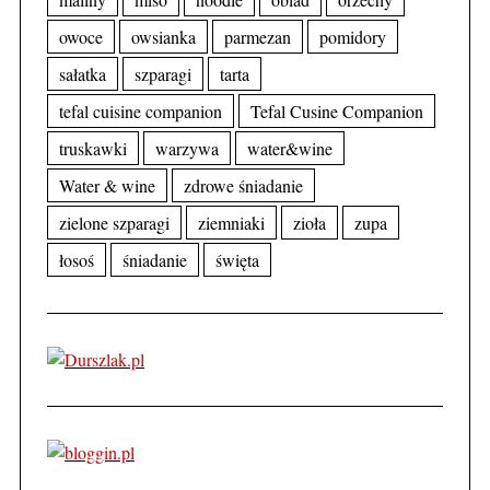
owoce
owsianka
parmezan
pomidory
sałatka
szparagi
tarta
tefal cuisine companion
Tefal Cusine Companion
truskawki
warzywa
water&wine
Water & wine
zdrowe śniadanie
zielone szparagi
ziemniaki
zioła
zupa
łosoś
śniadanie
święta