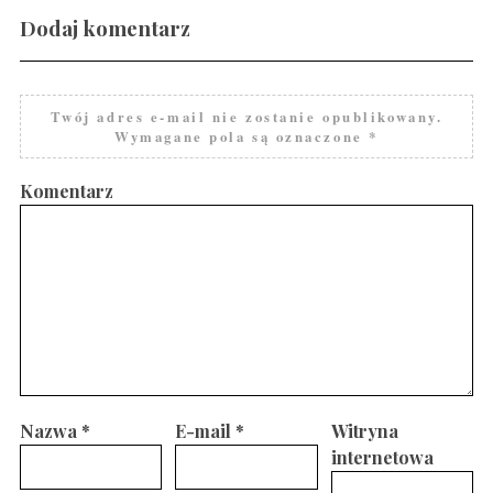
Dodaj komentarz
Gravlax w ginie
Twój adres e-mail nie zostanie opublikowany.
Wymagane pola są oznaczone
*
Komentarz
Nazwa
*
E-mail
*
Witryna
internetowa