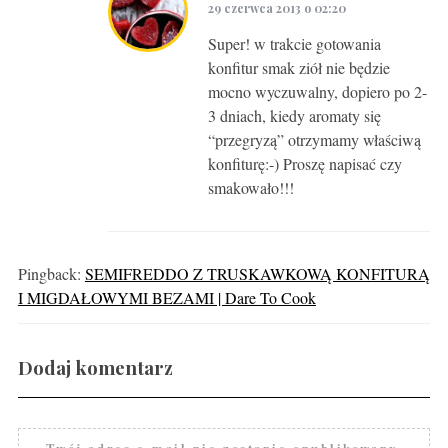
29 czerwca 2013 o 02:20
Super! w trakcie gotowania
konfitur smak ziół nie będzie
mocno wyczuwalny, dopiero po 2-
3 dniach, kiedy aromaty się
“przegryzą” otrzymamy właściwą
konfiturę:-) Proszę napisać czy
smakowało!!!
Pingback:
SEMIFREDDO Z TRUSKAWKOWĄ KONFITURĄ
I MIGDAŁOWYMI BEZAMI | Dare To Cook
Dodaj komentarz