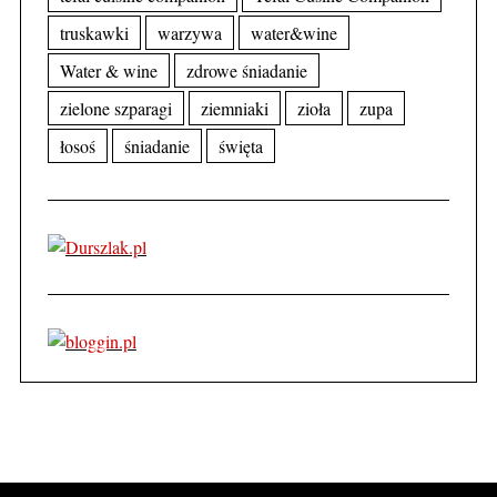
truskawki
warzywa
water&wine
Water & wine
zdrowe śniadanie
zielone szparagi
ziemniaki
zioła
zupa
łosoś
śniadanie
święta