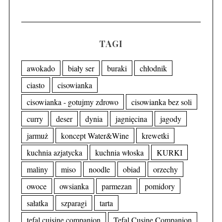
TAGI
awokado
biały ser
buraki
chłodnik
ciasto
cisowianka
cisowianka - gotujmy zdrowo
cisowianka bez soli
curry
deser
dynia
jagnięcina
jagody
jarmuż
koncept Water&Wine
krewetki
kuchnia azjatycka
kuchnia włoska
KURKI
maliny
miso
noodle
obiad
orzechy
owoce
owsianka
parmezan
pomidory
sałatka
szparagi
tarta
tefal cuisine companion
Tefal Cusine Companion