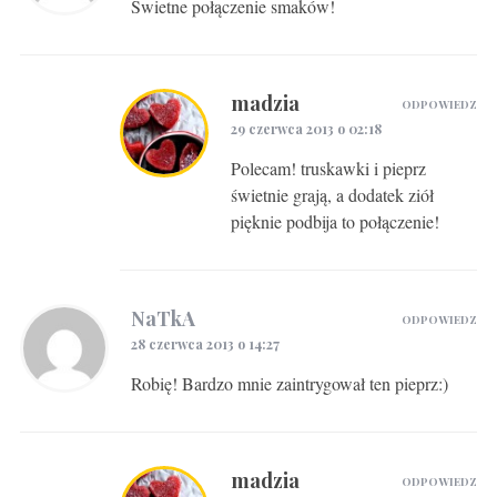
Świetne połączenie smaków!
madzia
ODPOWIEDZ
29 czerwca 2013 o 02:18
Polecam! truskawki i pieprz
świetnie grają, a dodatek ziół
pięknie podbija to połączenie!
NaTkA
ODPOWIEDZ
28 czerwca 2013 o 14:27
Robię! Bardzo mnie zaintrygował ten pieprz:)
madzia
ODPOWIEDZ