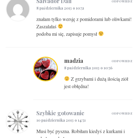
Salvador Dali
ODPOWIEDZ
8 października 2013 o 10:51
znałam tylko wersję z pomidorami lub oliwkami!
Zaszalałaś
podoba mi się, zapisuje pomysł
madzia
ODPOWIEDZ
8 października 2013 o 10:56
Z grzybami i dużą ilością ziół
jest obłędna!
Szybkie gotowanie
ODPOWIEDZ
10 października 2013 o 14:51
Musi być pyszna. Robiłam kiedyś z kurkami i