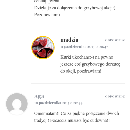
cebulą, pycha!
Dziękuję za dołączenie do grzybowej akcji:)
Pozdrawiam:)
madzia
ODPOWIEDZ
11 października 2013 o 00:47
Kurki ukochane:-) na pewno
jeszcze coś grzybowego dorzucę
do akcji, pozdrawiam!
Aga
ODPOWIEDZ
10 października 2013 o 20:44
Oniemiałam!! Co za piękne połączenie dwóch
tradycji! Focaccia musiała być cudowna!!