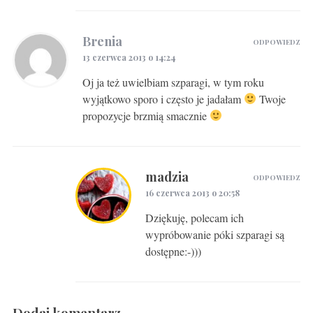
Brenia
ODPOWIEDZ
13 czerwca 2013 o 14:24
Oj ja też uwielbiam szparagi, w tym roku
wyjątkowo sporo i często je jadałam
Twoje
propozycje brzmią smacznie
madzia
ODPOWIEDZ
16 czerwca 2013 o 20:58
Dziękuję, polecam ich
wypróbowanie póki szparagi są
dostępne:-)))
Dodaj komentarz