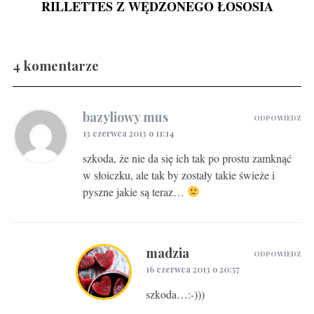
RILLETTES Z WĘDZONEGO ŁOSOSIA
4 komentarze
Gravlax w ginie
bazyliowy mus
ODPOWIEDZ
13 czerwca 2013 o 11:14
szkoda, że nie da się ich tak po prostu zamknąć
w słoiczku, ale tak by zostały takie świeże i
pyszne jakie są teraz…
madzia
ODPOWIEDZ
16 czerwca 2013 o 20:57
szkoda…:-)))