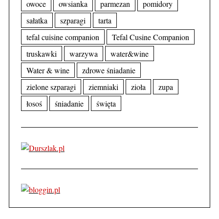
owoce
owsianka
parmezan
pomidory
sałatka
szparagi
tarta
tefal cuisine companion
Tefal Cusine Companion
truskawki
warzywa
water&wine
Water & wine
zdrowe śniadanie
zielone szparagi
ziemniaki
zioła
zupa
łosoś
śniadanie
święta