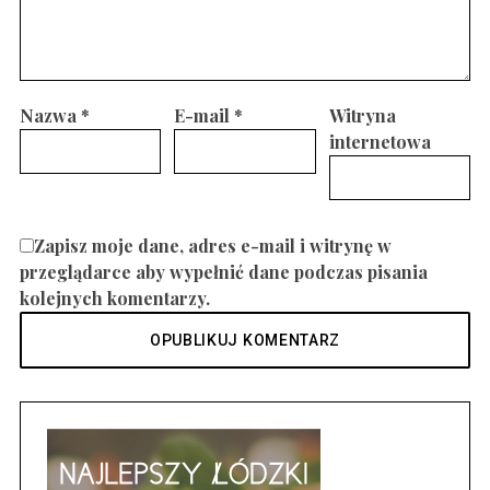
Nazwa
*
E-mail
*
Witryna
internetowa
Zapisz moje dane, adres e-mail i witrynę w
przeglądarce aby wypełnić dane podczas pisania
kolejnych komentarzy.