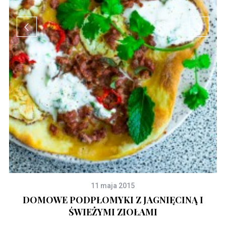
11 maja 2015
DOMOWE PODPŁOMYKI Z JAGNIĘCINĄ I
K
ŚWIEŻYMI ZIOŁAMI