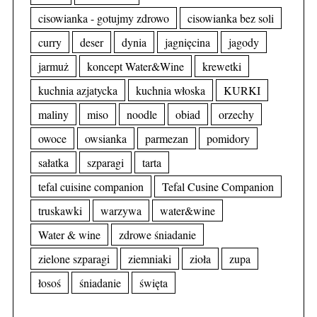
cisowianka - gotujmy zdrowo
cisowianka bez soli
curry
deser
dynia
jagnięcina
jagody
jarmuż
koncept Water&Wine
krewetki
kuchnia azjatycka
kuchnia włoska
KURKI
maliny
miso
noodle
obiad
orzechy
owoce
owsianka
parmezan
pomidory
sałatka
szparagi
tarta
tefal cuisine companion
Tefal Cusine Companion
truskawki
warzywa
water&wine
Water & wine
zdrowe śniadanie
zielone szparagi
ziemniaki
zioła
zupa
łosoś
śniadanie
święta