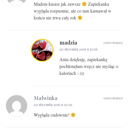
Madziu kusisz jak zawsze
Zapiekanka
wygląda rozpustnie, ale co tam karnawał w
końcu nie trwa cały rok
madzia
ODPOWIEDZ
20 stycznia 2015 o 12:16
Aniu dziękuję, zapiekankę
pochłonęłam wręcz nie myśląc o
kaloriach :-)))
Malwinka
ODPOWIEDZ
20 stycznia 2015 o 12:02
Wygląda cudownie!