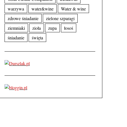
warzywa
water&wine
Water & wine
zdrowe śniadanie
zielone szparagi
ziemniaki
zioła
zupa
łosoś
śniadanie
święta