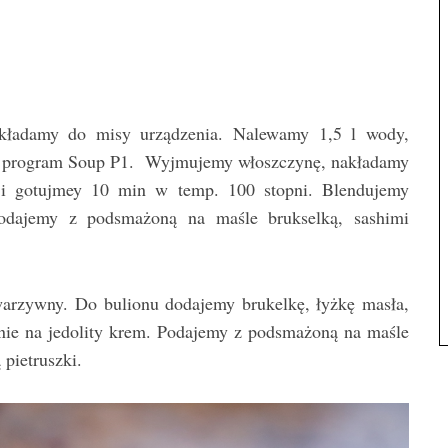
kładamy do misy urządzenia. Nalewamy 1,5 l wody,
my program Soup P1. Wyjmujemy włoszczynę, nakładamy
o i gotujmey 10 min w temp. 100 stopni. Blendujemy
 Podajemy z podsmażoną na maśle brukselką, sashimi
arzywny. Do bulionu dodajemy brukelkę, łyżkę masła,
nie na jedolity krem. Podajemy z podsmażoną na maśle
 pietruszki.