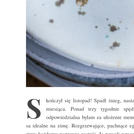
S
kończył się listopad! Spadł śnieg, nas
miesiąca. Ponad trzy tygodnie spę
odpowiedzialna byłam za ułożenie menu
sa idealne na zimę. Rozgrzewające, pachnące e
zimy każdemu poprawią nastrój. Ja powoli wrac