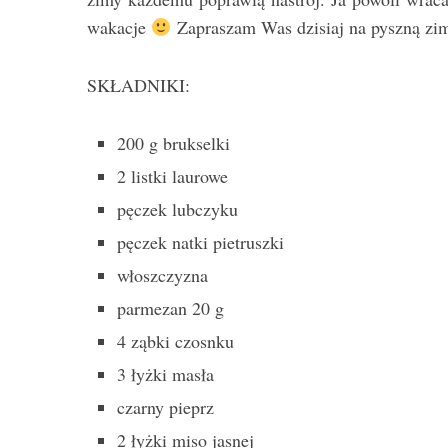
wakacje
Zapraszam Was dzisiaj na pyszną zi
SKŁADNIKI:
200 g brukselki
2 listki laurowe
pęczek lubczyku
pęczek natki pietruszki
włoszczyzna
parmezan 20 g
4 ząbki czosnku
3 łyżki masła
czarny pieprz
2 łyżki miso jasnej