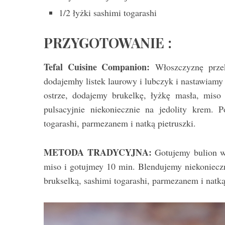
1/2 łyżki sashimi togarashi
PRZYGOTOWANIE :
Tefal Cuisine Companion:
Włoszczyznę prze
dodajemhy listek laurowy i lubczyk i nastawia
ostrze, dodajemy brukelkę, łyżkę masła, mis
pulsacyjnie niekoniecznie na jedolity krem.
togarashi, parmezanem i natką pietruszki.
METODA TRADYCYJNA:
Gotujemy bulion w
miso i gotujmey 10 min. Blendujemy niekoniecz
brukselką, sashimi togarashi, parmezanem i natką