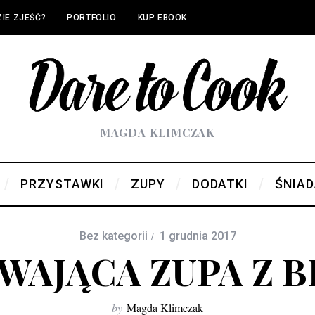
IE ZJEŚĆ?
PORTFOLIO
KUP EBOOK
MAGDA KLIMCZAK
PRZYSTAWKI
ZUPY
DODATKI
ŚNIAD
Bez kategorii
1 grudnia 2017
WAJĄCA ZUPA Z B
by
Magda Klimczak