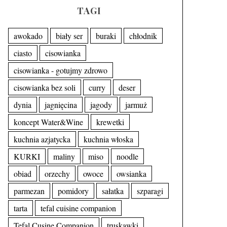
TAGI
awokado
biały ser
buraki
chłodnik
ciasto
cisowianka
cisowianka - gotujmy zdrowo
cisowianka bez soli
curry
deser
dynia
jagnięcina
jagody
jarmuż
koncept Water&Wine
krewetki
kuchnia azjatycka
kuchnia włoska
KURKI
maliny
miso
noodle
obiad
orzechy
owoce
owsianka
parmezan
pomidory
sałatka
szparagi
tarta
tefal cuisine companion
Tefal Cusine Companion
truskawki