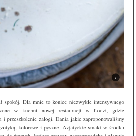
tał spokój. Dla mnie to koniec niezwykle intensywnego
dzone w kuchni nowej restauracji w Łodzi, gdzie
 i przeszkolenie załogi. Dania jakie zaproponowaliśmy
gzotyką, kolorowe i pyszne. Azjatyckie smaki w środku
am do żywych, kończę remont, przeprowadzkę i planuję