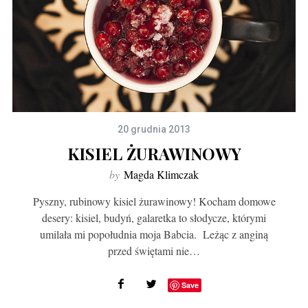
20 grudnia 2013
KISIEL ŻURAWINOWY
by
Magda Klimczak
Pyszny, rubinowy kisiel żurawinowy! Kocham domowe
desery: kisiel, budyń, galaretka to słodycze, którymi
umilała mi popołudnia moja Babcia. Leżąc z anginą
przed świętami nie…
Save