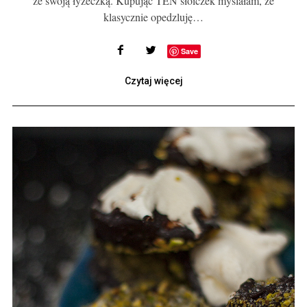
ze swoją łyżeczką. Kupując TEN słoiczek myślałam, że
klasycznie opedzluję…
Save
Czytaj więcej