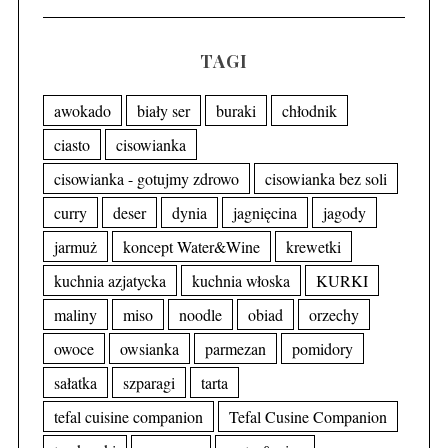
TAGI
awokado
biały ser
buraki
chłodnik
ciasto
cisowianka
cisowianka - gotujmy zdrowo
cisowianka bez soli
curry
deser
dynia
jagnięcina
jagody
jarmuż
koncept Water&Wine
krewetki
kuchnia azjatycka
kuchnia włoska
KURKI
maliny
miso
noodle
obiad
orzechy
owoce
owsianka
parmezan
pomidory
sałatka
szparagi
tarta
tefal cuisine companion
Tefal Cusine Companion