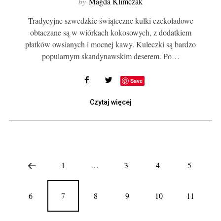
by
Magda Klimczak
Tradycyjne szwedzkie świąteczne kulki czekoladowe
obtaczane są w wiórkach kokosowych, z dodatkiem
płatków owsianych i mocnej kawy. Kuleczki są bardzo
popularnym skandynawskim deserem. Po…
Save
Czytaj więcej
1
…
3
4
5
6
7
8
9
10
11