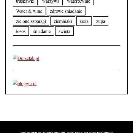
truskawki
warzywa
water&wine
Water & wine
zdrowe śniadanie
zielone szparagi
ziemniaki
zioła
zupa
łosoś
śniadanie
święta